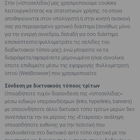
Στην («Ιστοσελίδα») μας χρησιμοποιούμε cookies
λειτουργικότητας και στατιστικών χρήσης, τα οποία
αποθηκεύονται στον υπολογιστή ή στην κινητή συσκευή
σας για περιορισμένο χρονικό διάστημα (συνήθως μόνο
για την ενεργή συνεδρία, δηλαδή για όσο διάστημα
επισκέπτεστε/φυλλομετράτε τις σελίδες του
διαδικτυακού τόπου μας), ενώ μπορείτε να τα
διαγράψετε/αφαιρέσετε μεμονωμένα ή/και συνολικά
όποτε επιθυμείτε μέσω της εφαρμογής Φυλλομετρητή
Ιστού (WebBrowser) που χρησιμοποιείτε.
Σύνδεση με δικτυακούς τόπους τρίτων
Οποιαδήποτε τυχόν διασύνδεση της «Ιστοσελίδας»
μέσω ειδικών υπερσυνδέσμων (links, hyperlinks, banners)
με οποιονδήποτε άλλο δικτυακό τόπο τρίτων μερών δεν
συνεπάγεται την εκ μέρους της «Εταιρείας» ανάληψη
οποιασδήποτε ευθύνης για την πολιτική που
ακολουθείται στο δικτυακό αυτό τόπο σχετικά με την