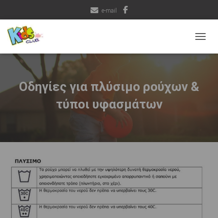
e-mail
ΕΝΑΛ
Οδηγίες για πλύσιμο ρούχων &
τύποι υφασμάτων