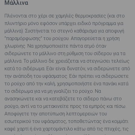
Μάλλινα
Πλένονται στο χέρι σε χαμηλές θερμοκρασίες (και στο
πλυντήριο μόνο εφόσον υπάρχει ειδικό πρόγραμμα για
μάλλινα). Συστήνεται το στεγνό καθάρισμα για αποφυγή
”παραμόρφωσης” του ρούχου. Απαγορεύεται η χρήση
χλωρίνης. Να χρησιμοποιείτε πάντα ατμό όταν
σιδερώνετε το μάλλινο στη ρύθμιση του σίδερου για τα
μάλλινα. Το μάλλινο δε χρειάζεται να στεγνώσει τελείως
κατά το σιδέρωμα. Εάν είναι δυνατόν, να σιδερώνετε από
την ανάποδη του υφάσματος. Εάν πρέπει να σιδερώσετε
το ρούχο από την καλή, χρησιμοποιήστε ένα πανάκι κατά
το σιδέρωμα για να μη γυαλίζει το ρούχο. Να
ανασηκώνετε και να κατεβάζετε το σίδερο πάνω στο
ρούχο, αντί να το μετακινείτε προς τα εμπρός και πίσω.
Αποφύγετε την αποτύπωση λεπτομερειών του
εσωτερικού του υφάσματος, τοποθετώντας ένα κομμάτι
καφέ χαρτί ή ένα χαρτομάντιλο κάτω από τις πτυχές, τις