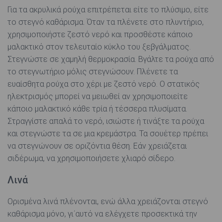
Για τα ακρυλικά ρούχα επιτρέπεται είτε το πλύσιμο, είτε
το στεγνό καθάρισμα. Όταν τα πλένετε στο πλυντήριο,
χρησιμοποιήστε ζεστό νερό και προσθέστε κάποιο
μαλακτικό στον τελευταίο κύκλο του ξεβγάλματος.
Στεγνώστε σε χαμηλή θερμοκρασία. Βγάλτε τα ρούχα από
το στεγνωτήριο μόλις στεγνώσουν. Πλένετε τα
ευαίσθητα ρούχα στο χέρι με ζεστό νερό. Ο στατικός
ηλεκτρισμός μπορεί να μειωθεί αν χρησιμοποιείτε
κάποιο μαλακτικό κάθε τρία ή τέσσερα πλυσίματα.
Στραγγίστε απαλά το νερό, ισιώστε ή τινάξτε τα ρούχα
και στεγνώστε τα σε μια κρεμάστρα. Τα σουέτερ πρέπει
να στεγνώνουν σε οριζόντια θέση. Εάν χρειάζεται
σιδέρωμα, να χρησιμοποιήσετε χλιαρό σίδερο.
Λινά
Ορισμένα λινά πλένονται, ενώ άλλα χρειάζονται στεγνό
καθάρισμα μόνο, γι΄αυτό να ελέγχετε προσεκτικά την