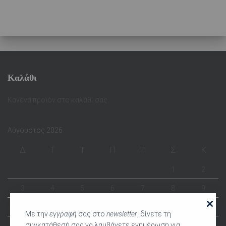
Καλάθι
Κανένα προϊόν στο καλάθι σας.
Αύγουστος 2026
Δ
Τ
Τ
Π
Π
Σ
Κ
1
2
3
4
5
6
7
8
9
10
11
12
13
14
15
16
Με την
εγγραφή
σας στο
newsletter
, δίνετε τη
συγκατάθεσή σας να λαμβάνετε ενημέρωση για
17
18
19
20
21
22
23