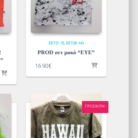
ΣΕΤ(1-7)
ΣΕΤ(8-16)
2
PROD σετ μακό “EYE”
E”
16.90
€
ΠΡΟΣΦΟΡΆ!