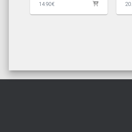
14.90
€
20