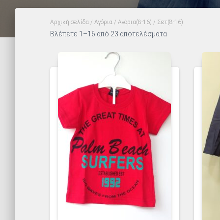
Αρχική σελίδα
/
Αγόρια
/
Αγόρια(8-16)
/ Σετ(8-16)
Sorted
Βλέπετε 1–16 από 23 αποτελέσματα
by
popularity