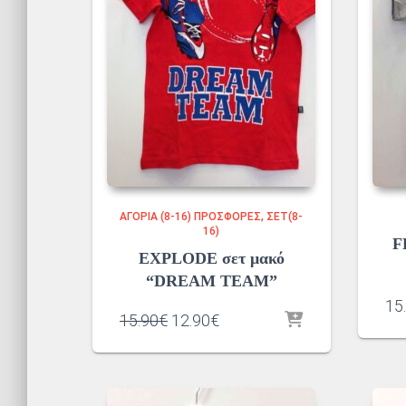
ΑΓΌΡΙΑ (8-16) ΠΡΟΣΦΟΡΈΣ
ΣΕΤ(8-
16)
F
EXPLODE σετ μακό
“DREAM TEAM”
15
Original
Η
15.90
€
12.90
€
price
τρέχουσα
was:
τιμή
15.90€.
είναι:
12.90€.