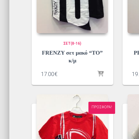
ΣΕΤ(8-16)
FRENZY σετ μακό “TO”
P
κ/μ
17.00
€
19
ΠΡΟΣΦΟΡΆ!