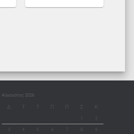
Αύγουστος 2026
Δ
Τ
Τ
Π
Π
Σ
Κ
1
2
3
4
5
6
7
8
9