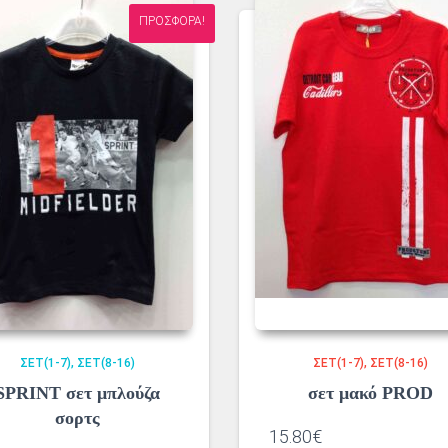
ΠΡΟΣΦΟΡΆ!
ΣΕΤ(1-7)
ΣΕΤ(8-16)
ΣΕΤ(1-7)
ΣΕΤ(8-16)
SPRINT σετ μπλούζα
σετ μακό PROD
σορτς
15.80
€