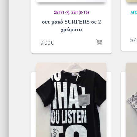
ΣΕΤ(1-7)
ΣΕΤ(8-16)
ΑΓΌ
σετ μακό SURFERS σε 2
χρώματα
57
9.00
€