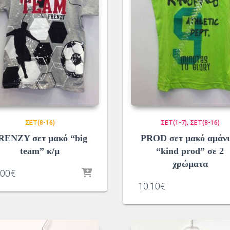
ΣΕΤ(8-16)
ΣΕΤ(1-7)
ΣΕΤ(8-16)
RENZY σετ μακό “big
PROD σετ μακό αμάνι
team” κ/μ
“kind prod” σε 2
χρώματα
.00
€
10.10
€