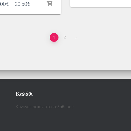
Price
.00
€
–
20.50
€
range:
20.00€
through
20.50€
1
2
→
Καλάθι
Κανένα προϊόν στο καλάθι σας.