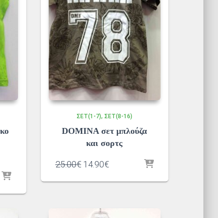
ΣΕΤ(1-7)
ΣΕΤ(8-16)
κο
DOMINA σετ μπλούζα
και σορτς
Original
Η
25.00
€
14.90
€
price
τρέχουσα
was:
τιμή
25.00€.
είναι:
14.90€.