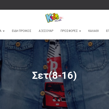
ΚΆ
ΕΊΔΗ ΠΡΟΙΚΌΣ
ΑΞΕΣΟΥΆΡ
ΠΡΟΣΦΟΡΈΣ
ΚΑΛΆΘΙ
Ε
Σετ(8-16)