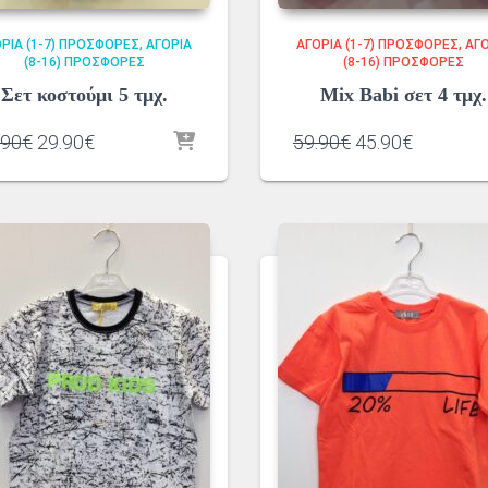
ΡΙΑ (1-7) ΠΡΟΣΦΟΡΈΣ
ΑΓΌΡΙΑ
ΑΓΌΡΙΑ (1-7) ΠΡΟΣΦΟΡΈΣ
ΑΓΌ
(8-16) ΠΡΟΣΦΟΡΈΣ
(8-16) ΠΡΟΣΦΟΡΈΣ
Σετ κοστούμι 5 τμχ.
Mix Babi σετ 4 τμχ.
Original
Η
Original
Η
.90
€
29.90
€
59.90
€
45.90
€
price
τρέχουσα
price
τρέχουσ
was:
τιμή
was:
τιμή
57.90€.
είναι:
59.90€.
είναι:
29.90€.
45.90€.