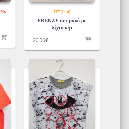
ΡΙΑ
ΣΕΤ(8-16)
FRENZY σετ μακό με
δίχτυ κ/μ
20.00
€
α