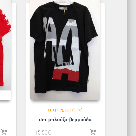
ΣΕΤ(1-7)
ΣΕΤ(8-16)
σετ μπλούζα-βερμούδα
15.50
€